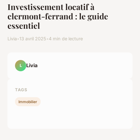
Investissement locatif à
clermont-ferrand : le guide
essentiel
Livia
•
13 avril 2025
•
4 min de lecture
Livia
L
TAGS
Immobilier