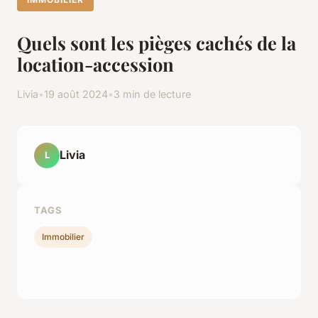
Quels sont les pièges cachés de la
location-accession
Livia
•
19 août 2024
•
3 min de lecture
Livia
L
TAGS
Immobilier