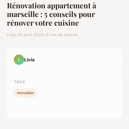
Rénovation appartement à
marseille : 5 conseils pour
rénover votre cuisine
Livia
•
19 août 2024
•
8 min de lecture
Livia
L
TAGS
Immobilier