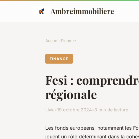
Ambreimmobiliere
Accueil
›
Finance
FINANCE
Fesi : comprendr
régionale
Livia
•
19 octobre 2024
•
3 min de lecture
Les fonds européens, notamment les Fon
jouent un rôle déterminant dans la cohé