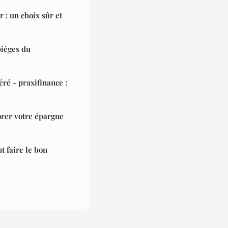
r : un choix sûr et
pièges du
ré - praxifinance :
orer votre épargne
t faire le bon