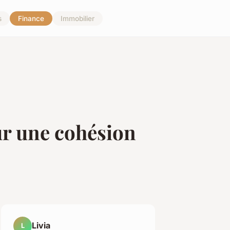
s
Finance
Immobilier
ur une cohésion
Livia
L