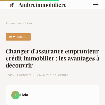
Ambreimmobiliere
Accueil
›
Immobilier
IMMOBILIER
Changer d'assurance emprunteur
crédit immobilier : les avantages à
découvrir
Livia
•
31 octobre 2024
•
4 min de lecture
Livia
L