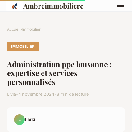
Ambreimmobiliere
Accueil
›
Immobilier
IMMOBILIER
Administration ppe lausanne :
expertise et services
personnalisés
Livia
•
4 novembre 2024
•
8 min de lecture
Livia
L