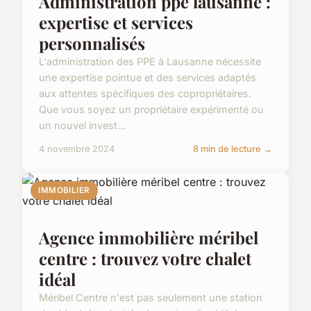
Administration ppe lausanne :
expertise et services
personnalisés
L'administration des PPE à Lausanne nécessite
une expertise pointue et des services adaptés
aux attentes spécifiques des copropriétaires.
Que vous soyez un propriétaire expérimenté ou
un nouvel invest...
4 novembre 2024
8 min de lecture →
IMMOBILIER
Agence immobilière méribel
centre : trouvez votre chalet
idéal
Méribel Centre n'est pas seulement une station