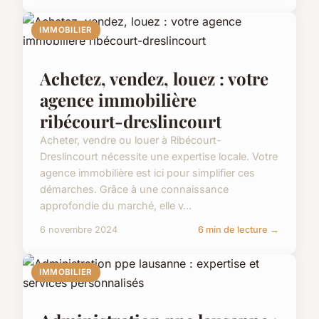
IMMOBILIER
Achetez, vendez, louez : votre
agence immobilière
ribécourt-dreslincourt
Acheter, vendre ou louer à Ribécourt-
Dreslincourt nécessite une expertise locale. Votre
agence immobilière est ici pour simplifier ces
démarches. Grâce à une connaissance
approfondie du marché, elle v...
6 novembre 2024
6 min de lecture →
IMMOBILIER