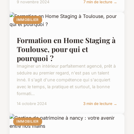
9 novembre 2024
7 min de lecture →
IMMOBILIER
Formation en Home Staging à
Toulouse, pour qui et
pourquoi ?
Imaginer un intérieur parfaitement agencé, prêt à
séduire au premier regard, n'est pas un talent
inné. Il s'agit d'une compétence qui s'acquiert
avec le temps, la pratique et surtout, la bonne
formati...
14 octobre 2024
3 min de lecture →
IMMOBILIER