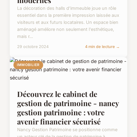
modernes
La décoration des halls d'immeuble joue un rôle
essentiel dans la première impression laissée aux
visiteurs et aux futurs locataires. Un espace bien
aménagé améliore non seulement l'esthétique,
mais r...
29 octobre 2024
4 min de lecture →
IMMOBILIER
Découvrez le cabinet de
gestion de patrimoine - nancy
gestion patrimoine : votre
avenir financier sécurisé
Nancy Gestion Patrimoine se positionne comme
un acteur clé de la gestion de patrimoine à