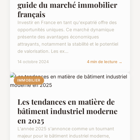
guide du marché immobilier
français
Investir en France en tant qu'expatrié offre des
opportunités uniques. Ce marché dynamique
présente des avantages économiques
attrayants, notamment la stabilité et le potentiel
de valorisation. Les ex...
14 octobre 2024
4 min de lecture →
IMMOBILIER
Les tendances en matière de
bâtiment industriel moderne
en 2025
L'année 2025 s'annonce comme un tournant
majeur pour le bâtiment industriel moderne,