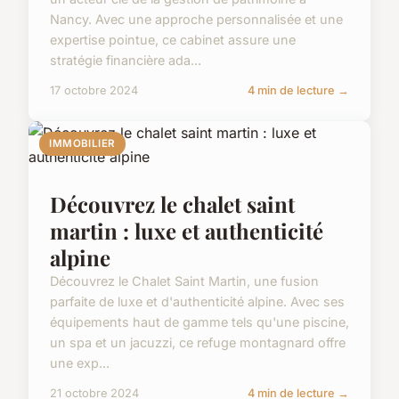
Nancy. Avec une approche personnalisée et une
expertise pointue, ce cabinet assure une
stratégie financière ada...
17 octobre 2024
4 min de lecture →
IMMOBILIER
Découvrez le chalet saint
martin : luxe et authenticité
alpine
Découvrez le Chalet Saint Martin, une fusion
parfaite de luxe et d'authenticité alpine. Avec ses
équipements haut de gamme tels qu'une piscine,
un spa et un jacuzzi, ce refuge montagnard offre
une exp...
21 octobre 2024
4 min de lecture →