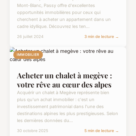
Mont-Blanc, Passy offre d'excellentes
opportunités immobilières pour ceux qui
cherchent à acheter un appartement dans un
cadre idyllique. Découvrez les ten...
26 juillet 2024
3 min de lecture →
IMMOBILIER
Acheter un chalet à megève :
votre rêve au cœur des alpes
Acquérir un chalet à Megève représente bien
plus qu'un achat immobilier : c'est un
investissement patrimonial dans l'une des
destinations alpines les plus prestigieuses. Selon
les dernières données du...
30 octobre 2025
5 min de lecture →