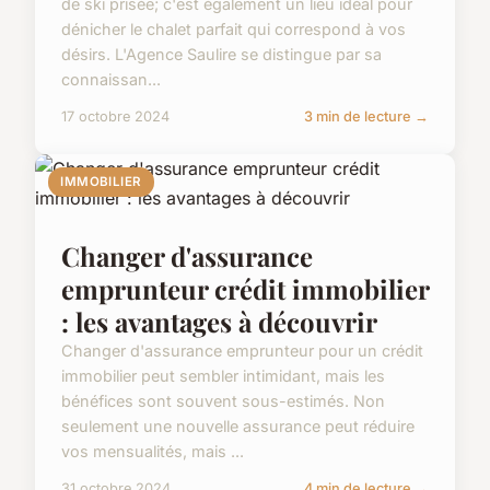
de ski prisée; c'est également un lieu idéal pour
dénicher le chalet parfait qui correspond à vos
désirs. L'Agence Saulire se distingue par sa
connaissan...
17 octobre 2024
3 min de lecture →
IMMOBILIER
Changer d'assurance
emprunteur crédit immobilier
: les avantages à découvrir
Changer d'assurance emprunteur pour un crédit
immobilier peut sembler intimidant, mais les
bénéfices sont souvent sous-estimés. Non
seulement une nouvelle assurance peut réduire
vos mensualités, mais ...
31 octobre 2024
4 min de lecture →