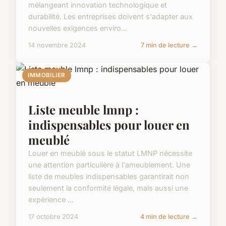
mélangeant innovation technologique et
durabilité. Les entreprises doivent s'adapter aux
nouvelles exigences enviro...
14 novembre 2024
7 min de lecture →
IMMOBILIER
Liste meuble lmnp :
indispensables pour louer en
meublé
Louer en meublé sous le statut LMNP nécessite
une attention particulière à l'ameublement. Une
liste de meubles indispensables garantirait non
seulement la conformité légale, mais aussi une
expérience ...
17 octobre 2024
4 min de lecture →