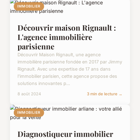
IMMOBILIER
Découvrir maison Rignault :
L'agence immobilière
parisienne
Découvrir Maison Rignault, une agence
immobilière parisienne fondée en 2017 par Jimmy
Rignault. Avec une expertise de 17 ans dans
l'immobilier parisien, cette agence propose des
solutions innovantes p...
8 août 2024
3 min de lecture →
IMMOBILIER
Diagnostiqueur immobilier