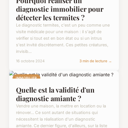
Pourquoi réaliser un
diagnostic immobilier pour
détecter les termites ?
Le diagnostic termites, c'est un peu comme une
visite médicale pour une maison : il s'agit de
vérifier si tout est en bon état ou si un intrus
s'est invité discrètement. Ces petites créatures,
invisib...
16 octobre 2024
3 min de lecture →
IMMOBILIER
Quelle est la validité d'un
diagnostic amiante ?
Vendre une maison, la mettre en location ou la
rénover… Ce sont autant de situations qui
nécessitent la réalisation d'un diagnostic
amiante. Ce dernier figure, d'ailleurs, sur la liste