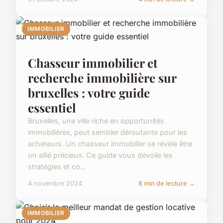
IMMOBILIER
Chasseur immobilier et
recherche immobilière sur
bruxelles : votre guide
essentiel
Bruxelles, une ville riche en opportunités
immobilières, peut sembler déroutante pour les
acheteurs. Un chasseur immobilier se révèle être
un allié précieux. Ce guide vous dévoile les
stratégies et co...
4 novembre 2024
8 min de lecture →
IMMOBILIER