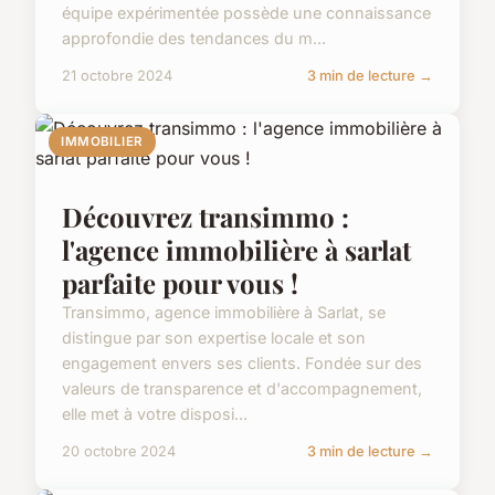
équipe expérimentée possède une connaissance
approfondie des tendances du m...
21 octobre 2024
3 min de lecture →
IMMOBILIER
Découvrez transimmo :
l'agence immobilière à sarlat
parfaite pour vous !
Transimmo, agence immobilière à Sarlat, se
distingue par son expertise locale et son
engagement envers ses clients. Fondée sur des
valeurs de transparence et d'accompagnement,
elle met à votre disposi...
20 octobre 2024
3 min de lecture →