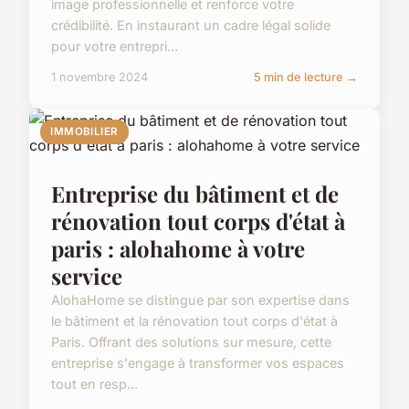
image professionnelle et renforce votre
crédibilité. En instaurant un cadre légal solide
pour votre entrepri...
1 novembre 2024
5 min de lecture →
IMMOBILIER
Entreprise du bâtiment et de
rénovation tout corps d'état à
paris : alohahome à votre
service
AlohaHome se distingue par son expertise dans
le bâtiment et la rénovation tout corps d'état à
Paris. Offrant des solutions sur mesure, cette
entreprise s'engage à transformer vos espaces
tout en resp...