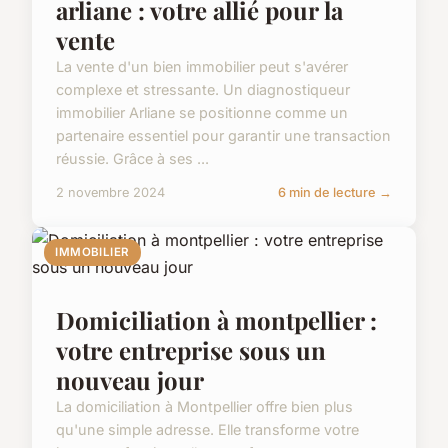
arliane : votre allié pour la
vente
La vente d'un bien immobilier peut s'avérer
complexe et stressante. Un diagnostiqueur
immobilier Arliane se positionne comme un
partenaire essentiel pour garantir une transaction
réussie. Grâce à ses ...
2 novembre 2024
6 min de lecture →
IMMOBILIER
Domiciliation à montpellier :
votre entreprise sous un
nouveau jour
La domiciliation à Montpellier offre bien plus
qu'une simple adresse. Elle transforme votre