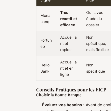
Ligne
FICP
Très
Oui, avec
Mona
réactif et
étude du
banq
efficace
dossier
Accueilla
Non
Fortun
nt et
spécifique,
eo
rapide
mais flexible
Accueilla
Hello
Non
nt et en
Bank
spécifique
ligne
Conseils Pratiques pour les FICP
Choisir la Bonne Banque
Évaluez vos besoins
: Avant de choi