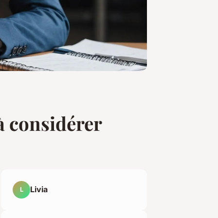
à considérer
Livia
L