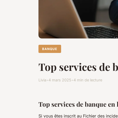
BANQUE
Top services de 
Livia
•
4 mars 2025
•
4 min de lecture
Top services de banque en 
Si vous êtes inscrit au Fichier des inci