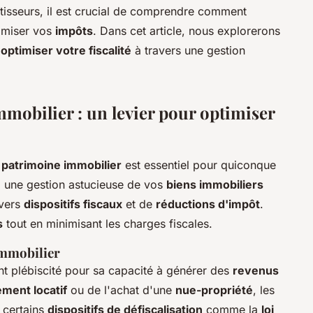
stisseurs, il est crucial de comprendre comment
nimiser vos
impôts
. Dans cet article, nous explorerons
r
optimiser votre fiscalité
à travers une gestion
mmobilier : un levier pour optimiser
 patrimoine immobilier
est essentiel pour quiconque
t, une gestion astucieuse de vos
biens immobiliers
ivers
dispositifs fiscaux
et de
réductions d'impôt
.
s
tout en minimisant les charges fiscales.
immobilier
t plébiscité pour sa capacité à générer des
revenus
ement locatif
ou de l'achat d'une
nue-propriété
, les
 certains
dispositifs de défiscalisation
comme la
loi