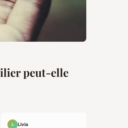
ier peut-elle
Livia
L