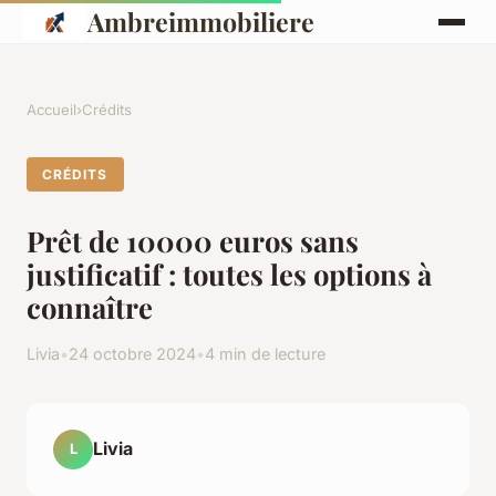
Ambreimmobiliere
Accueil
›
Crédits
CRÉDITS
Prêt de 10000 euros sans
justificatif : toutes les options à
connaître
Livia
•
24 octobre 2024
•
4 min de lecture
Livia
L