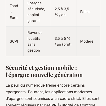
Épargne
Fond
sécurisée,
2,5 à 3,5
s
Faible
capital
% / an
Euro
garanti
Revenus
locatifs
3,5 à 5 %
SCPI
Modéré
sans
/ an (brut)
gestion
Sécurité et gestion mobile :
l'épargne nouvelle génération
La peur du numérique freine encore certains
épargnants. Pourtant, les applications modernes
d’épargne sont soumises à un cadre strict. Elles sont
souvent régulées par l’
ACPR
(Autorité de Contrôle