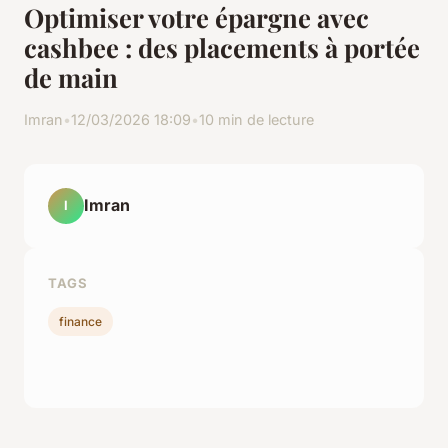
Optimiser votre épargne avec
cashbee : des placements à portée
de main
Imran
•
12/03/2026 18:09
•
10 min de lecture
Imran
I
TAGS
finance