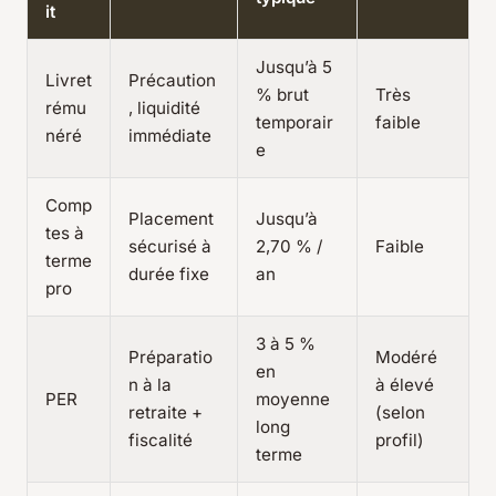
it
Jusqu’à 5
Livret
Précaution
% brut
Très
rému
, liquidité
temporair
faible
néré
immédiate
e
Comp
Placement
Jusqu’à
tes à
sécurisé à
2,70 % /
Faible
terme
durée fixe
an
pro
3 à 5 %
Préparatio
Modéré
en
n à la
à élevé
PER
moyenne
retraite +
(selon
long
fiscalité
profil)
terme