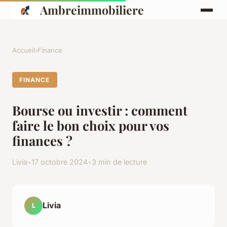
Ambreimmobiliere
Accueil
›
Finance
FINANCE
Bourse ou investir : comment
faire le bon choix pour vos
finances ?
Livia
•
17 octobre 2024
•
3 min de lecture
Livia
L